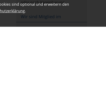
oder nach Vereinbarung
ookies sind optional und erweitern den
hutzerklärung
.
Wir sind Mitglied im