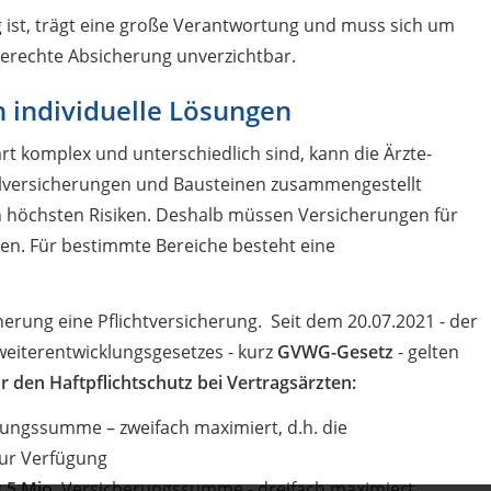
ig ist, trägt eine große Verantwortung und muss sich um
gerechte Absicherung unverzichtbar.
 individuelle Lösungen
t komplex und unterschiedlich sind, kann die Ärzte-
zelversicherungen und Bausteinen zusammengestellt
n höchsten Risiken. Deshalb müssen Versicherungen für
en. Für bestimmte Bereiche besteht eine
icherung eine Pflichtversicherung. Seit dem 20.07.2021 - der
iterentwicklungsgesetzes - kurz
GVWG-Gesetz
- gelten
r den Haft­pflichtschutz bei Vertragsärzten:
ungssumme – zweifach maximiert, d.h. die
ur Verfügung
:
5 Mio.
Versicherungssumme - dreifach maximiert.