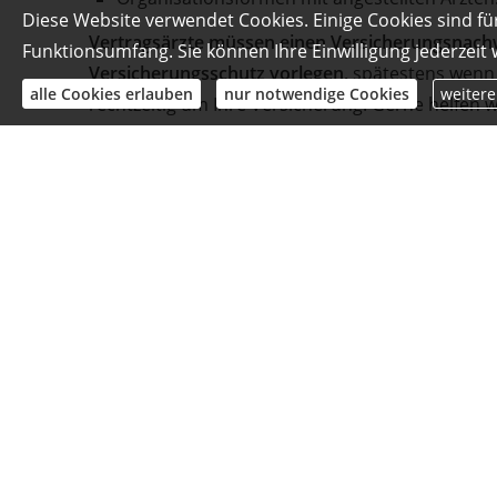
Diese Website verwendet Cookies. Einige Cookies sind fü
Vertragsärzte müssen einen Versicherungsnachw
Funktionsumfang. Sie können Ihre Einwilligung jederzeit
Versicherungsschutz vorlegen,
spätestens wenn 
alle Cookies erlauben
nur notwendige Cookies
weitere
rechtzeitig um Ihre Versicherung. Gerne helfen w
Hohe Verbindlichkeiten, brauch
Häufig werden zum Beginn des Studiums oder 
Summen investiert. Daher ist eine solide Absiche
entsprechende Lösung sinnvoll zu kombinieren u
zu halten.