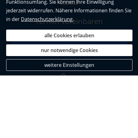
Funktionsumfang. Sie können Ihre Einwilligung
jederzeit widerrufen. Nähere Informationen finden Sie
in der
Datenschutzerklärung
.
Termin vereinbaren
alle Cookies erlauben
Termin vereinbaren
nur notwendige Cookies
weitere Einstellungen
Rückruf-Wunsch
Wie sind Sie am besten erreichbar: