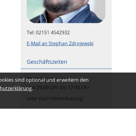
Tel: 02151 4542932
E-Mail an Stephan Zdrojewski
Geschäftszeiten
Montag bis Freitag
ookies sind optional und erweitern den
von 09.00 Uhr bis 17:00 Uhr
hutzerklärung
.
oder nach Vereinbarung
Wir sind Mitglied im