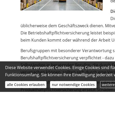
de
Di
Di
üblicherweise dem Geschäftszweck dienen. Mitve
Die Betriebshaftpflichtversicherung leistet bei
beim Kunden kommt oder während der Arbeit Un
Berufsgruppen mit besonderer Verantwortung si
Berufshaftpflichtversicherung verpflichtet - daz
Selbständige in beratenden Berufen, die durch
Diese Website verwendet Cookies. Einige Cookies sind fü
verursachen können, sollten sich durch eine Ve
Funktionsumfang. Sie können Ihre Einwilligung jederzeit
Die Umwelthaftpflichtversicherung sichert das 
alle Cookies erlauben
nur notwendige Cookies
weitere
Produkthaftpflichtversicherung ersetzt Schäden
und Leistungen - solche Schäden sind in der klas