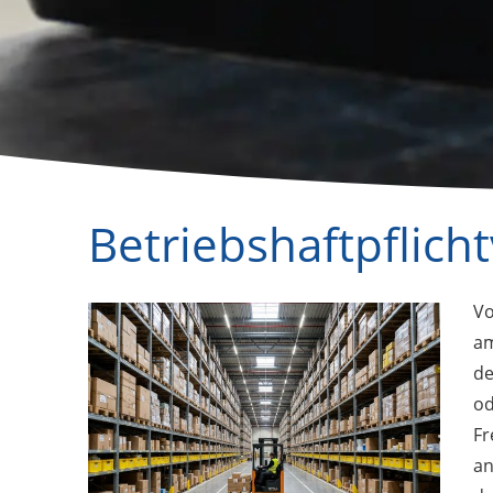
Betriebshaftpflich
Vo
am
de
od
Fr
an