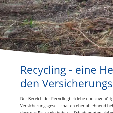
Recycling - eine H
den Versicherungs
Der Bereich der Recyclingbetriebe und zugehöri
Versicherungsgesellschaften eher ablehnend beha
dass das Risiko ein höheres Schadenpotentzial v