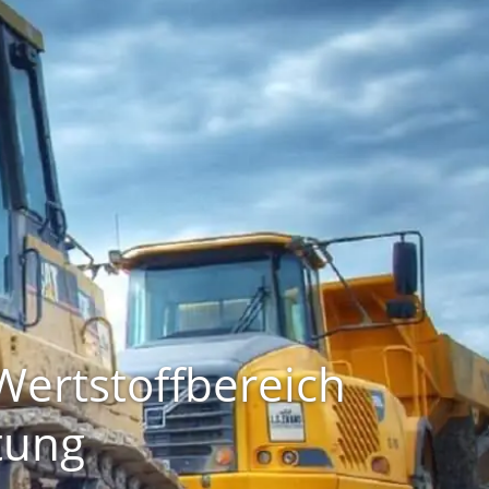
ertstoffbereich
tung